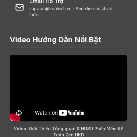
Email Hỗ Trợ
support@zentech.vn - Kênh liên hệ chính
thức.
Video Hướng Dẫn Nổi Bật
Video: Giới Thiệu Tổng quan & HDSD Phần Mềm Kế
Toán Zen HKD